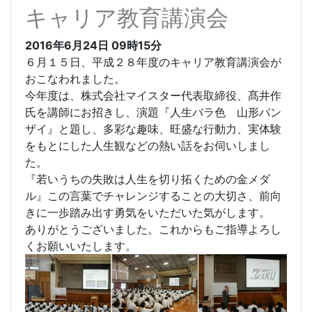
キャリア教育講演会
2016年6月24日
09時15分
６月１５日、平成２８年度のキャリア教育講演会が
おこなわれました。
今年度は、株式会社マイスター代表取締役、髙井作
氏を講師にお招きし、演題『人生バラ色 山形バン
ザイ』と題し、多彩な趣味、旺盛な行動力、実体験
をもとにした人生観などの熱い話をお伺いしまし
た。
『若いうちの失敗は人生を切り拓くための金メダ
ル』この言葉でチャレンジすることの大切さ、前向
きに一歩踏み出す勇気をいただいた気がします。
ありがとうございました。これからもご指導よろし
くお願いいたします。