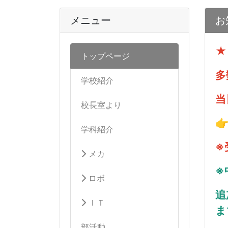
メニュー
お
★
トップページ
多
学校紹介
当
校長室より

学科紹介
※
メカ
※
ロボ
追
ＩＴ
ま
部活動