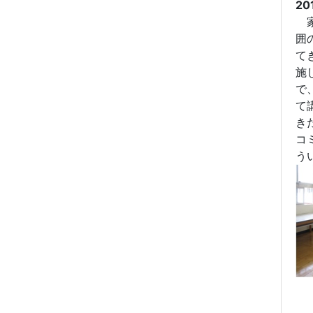
20
家
囲
て
施
で
て
き
コ
う