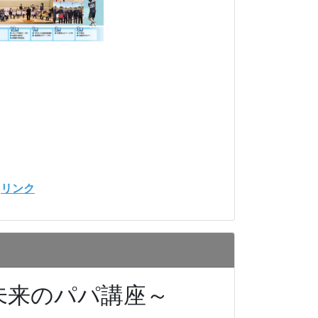
⇒
リンク
未来のパパ講座～