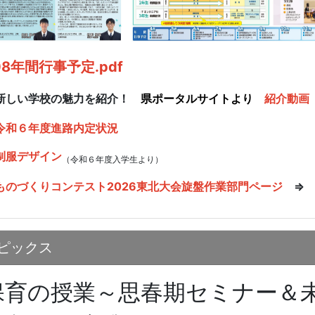
08年間行事予定.pdf
新しい学校の魅力を紹介！
県ポータルサイトより
紹介動画
令和６年度進路内定状況
制服デザイン
（令和６年度入学生より）
ものづくりコンテスト2026東北大会旋盤作業部門ページ
ピックス
保育の授業～思春期セミナー＆