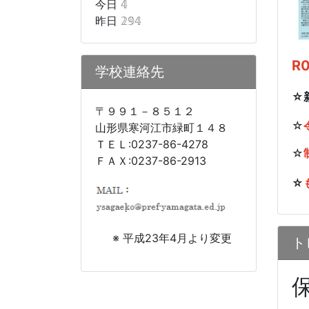
今日
𝟜
昨日
𝟚𝟡𝟜
R
学校連絡先
☆
〒９９１－８５１２
☆
山形県寒河江市緑町１４８
ＴＥＬ:0237-86-4278
☆
ＦＡＸ:0237-86-2913
☆
※ 平成23年4月より変更
ト