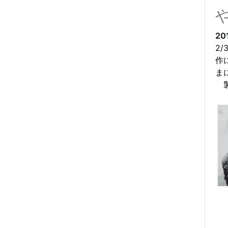
20
2/
作
ま
製