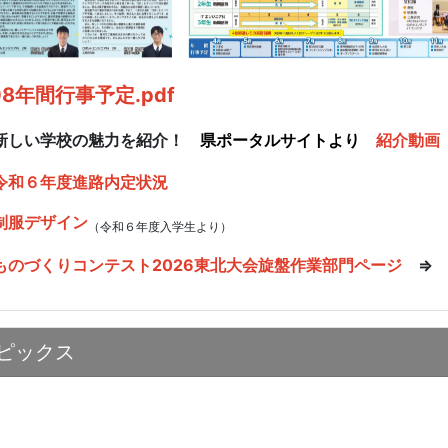
08年間行事予定.pdf
新しい学校の魅力を紹介！
県ポータルサイトより
紹介動画
令和６年度進路内定状況
制服デザイン
（令和６年度入学生より）
ものづくりコンテスト2026東北大会旋盤作業部門ページ
ピックス