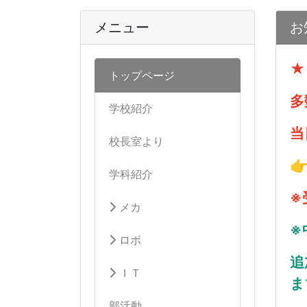
メニュー
お
★
トップページ
多
学校紹介
当
校長室より

学科紹介
※
メカ
※
ロボ
追
ＩＴ
ま
部活動