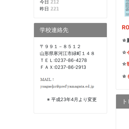
今日
𝟚𝟙𝟚
昨日
𝟚𝟚𝟙
R
学校連絡先
☆
〒９９１－８５１２
☆
山形県寒河江市緑町１４８
ＴＥＬ:0237-86-4278
☆
ＦＡＸ:0237-86-2913
☆
※ 平成23年4月より変更
ト