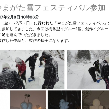
やまがた雪フェスティバル参加
17年2月8日
10時06分
3
（金）～
2/5
（日）に行われた「やまがた雪フェスティバル」
に参加してきました。今回は樹氷型イグルー
1
基、創作イグルー
に足を運んでいただきました。
作した作品と、製作の様子になります。