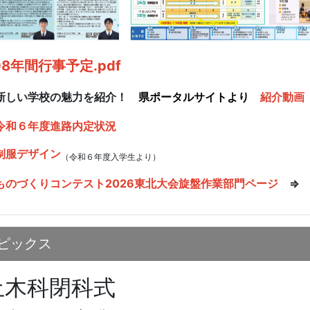
08年間行事予定.pdf
新しい学校の魅力を紹介！
県ポータルサイトより
紹介動画
令和６年度進路内定状況
制服デザイン
（令和６年度入学生より）
ものづくりコンテスト2026東北大会旋盤作業部門ページ
ピックス
土木科閉科式