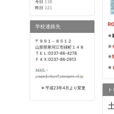
今日
𝟙𝟛𝟘
昨日
𝟚𝟚𝟙
R
学校連絡先
☆
〒９９１－８５１２
☆
山形県寒河江市緑町１４８
ＴＥＬ:0237-86-4278
☆
ＦＡＸ:0237-86-2913
☆
※ 平成23年4月より変更
ト