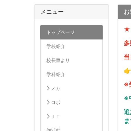
メニュー
お
★
トップページ
多
学校紹介
当
校長室より

学科紹介
※
メカ
※
ロボ
追
ＩＴ
ま
部活動