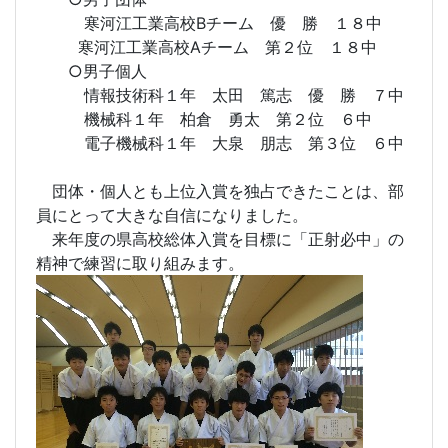
寒河江工業高校Bチーム 優 勝 １８中
寒河江工業高校Aチーム 第２位 １８中
○男子個人
情報技術科１年 太田 篤志 優 勝 ７中
機械科１年 柏倉 勇太 第２位 ６中
電子機械科１年 大泉 朋志 第３位 ６中
団体・個人とも上位入賞を独占できたことは、部
員にとって大きな自信になりました。
来年度の県高校総体入賞を目標に「正射必中」の
精神で練習に取り組みます。