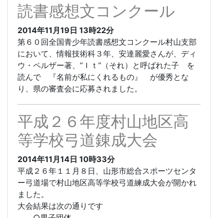
読書感想文コンクール
2014年11月19日
13時22分
第６０回全国青少年読書感想文コンクール村山支部
において、情報技術科３年、安達麗愛さんが、ディ
ウ・ペルザー著、“Ｉｔ”（それ）と呼ばれた子 を
読んで 『名前が私にくれるもの』 が優秀とな
り、県の審査会に応募されました。
平成２６年度村山地区高
等学校弓道錬成大会
2014年11月14日
10時33分
平成２６年１１月８日、山形市総合スポーツセンタ
ー弓道場で村山地区高等学校弓道練成大会が開かれ
ました。
大会結果は次の通りです
○男子団体